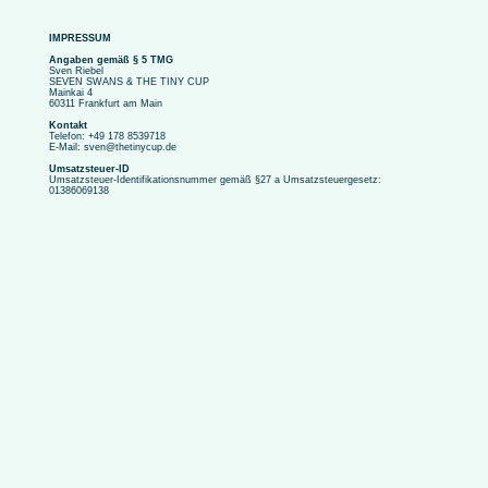
IMPRESSUM
Angaben gemäß § 5 TMG
Sven Riebel
SEVEN SWANS & THE TINY CUP
Mainkai 4
60311 Frankfurt am Main
Kontakt
Telefon: +49 178 8539718
E-Mail:
sven@thetinycup.de
Umsatzsteuer-ID
Umsatzsteuer-Identifikationsnummer gemäß §27 a Umsatzsteuergesetz:
01386069138